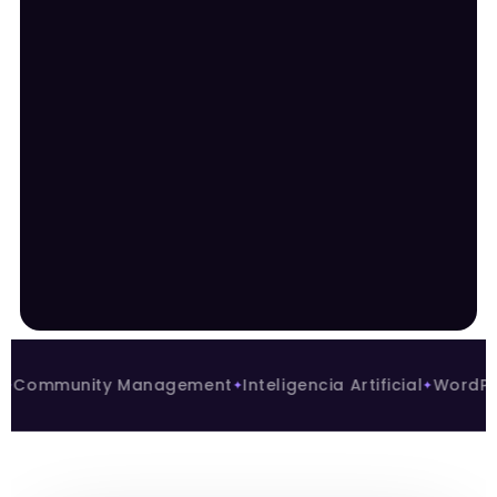
unity Management
Inteligencia Artificial
WordPress
An