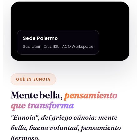
Sede Palermo
Scalabrini Ortiz 1135 · ACO Workspace
QUÉ ES EUNOIA
Mente bella,
pensamiento
que transforma
"Eunoia", del griego
eúnoia
: mente
bella, buena voluntad, pensamiento
hermoso.