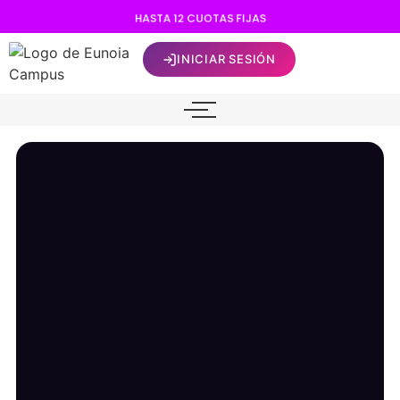
H
A
S
T
A
1
2
C
U
O
T
A
S
F
I
J
A
S
INICIAR SESIÓN