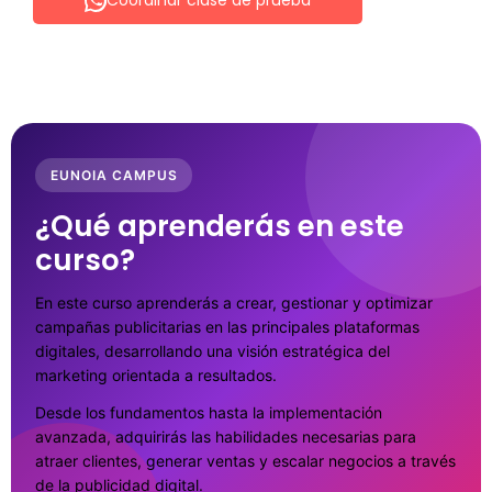
Coordinar clase de prueba
EUNOIA CAMPUS
¿Qué aprenderás en este
curso?
En este curso aprenderás a crear, gestionar y optimizar
campañas publicitarias en las principales plataformas
digitales, desarrollando una visión estratégica del
marketing orientada a resultados.
Desde los fundamentos hasta la implementación
avanzada, adquirirás las habilidades necesarias para
atraer clientes, generar ventas y escalar negocios a través
de la publicidad digital.