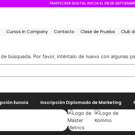
T
R
A
F
F
I
C
K
E
R
D
I
G
I
T
A
L
I
N
I
C
I
A
E
L
0
8
D
E
S
E
P
T
I
E
M
Cursos In Company
Contacto
Clase de Prueba
Club d
 de búsqueda. Por favor, inténtalo de nuevo con algunas pa
ripción Eunoia
Inscripción Diplomado de Marketing