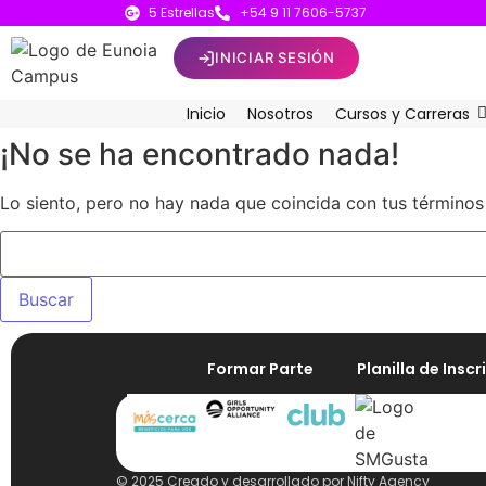
5 Estrellas
+54 9 11 7606-5737
INICIAR SESIÓN
Inicio
Nosotros
Cursos y Carreras
¡No se ha encontrado nada!
Lo siento, pero no hay nada que coincida con tus términos
Formar Parte
Planilla de Insc
© 2025 Creado y desarrollado por
Nifty Agency