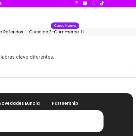
B
R
E
Curso Nuevo
e Referidos
Curso de E-Commerce
labras clave diferentes.
Novedades Eunoia
Partnership