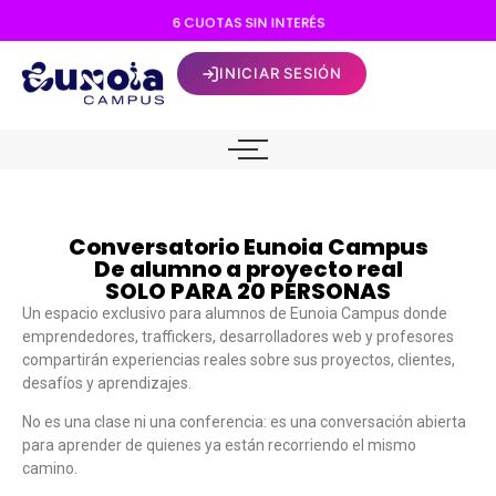
6
C
U
O
T
A
S
S
I
N
I
N
T
E
R
É
S
INICIAR SESIÓN
Conversatorio Eunoia Campus
De alumno a proyecto real
SOLO PARA 20 PERSONAS
Un espacio exclusivo para alumnos de Eunoia Campus donde
emprendedores, traffickers, desarrolladores web y profesores
compartirán experiencias reales sobre sus proyectos, clientes,
desafíos y aprendizajes.
No es una clase ni una conferencia: es una conversación abierta
para aprender de quienes ya están recorriendo el mismo
camino.