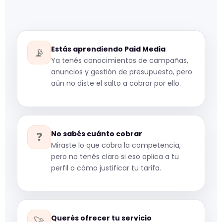
Alcance del servicio, formas de pago,
revisiones incluidas y plazos de entrega
definidos en un solo lugar.
Cómo mostrar el precio
Hay formas de presentar tu tarifa que
Estás aprendiendo Paid Media
📡
generan confianza y formas que generan
Evitar problemas futuros
Ya tenés conocimientos de campañas,
dudas. Aprendés la diferencia y cómo
Con las expectativas escritas, se eliminan
anuncios y gestión de presupuesto, pero
aplicarla.
malentendidos que pueden arruinar una
aún no diste el salto a cobrar por ello.
buena relación profesional.
💡
Un contrato no significa
No sabés cuánto cobrar
❓
desconfianza. Significa
Miraste lo que cobra la competencia,
profesionalismo. Los mejores clientes
pero no tenés claro si eso aplica a tu
lo agradecen.
perfil o cómo justificar tu tarifa.
Querés ofrecer tu servicio
🚀