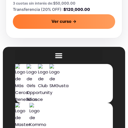
con una base sólida que te respalde en cada cliente
$
50,000.00
3 cuotas sin interés de:
que encares.
Transferencia (20% OFF):
$
120,000.00
Ver curso →