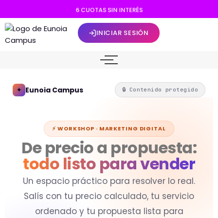
6
C
U
O
T
A
S
S
I
N
I
N
T
E
R
É
S
INICIAR SESIÓN
Eunoia Campus
✦
🔒 Contenido protegido
⚡ WORKSHOP · MARKETING DIGITAL
De precio a propuesta:
todo listo para vender
Un espacio práctico para resolver lo real.
Salís con tu precio calculado, tu servicio
ordenado y tu propuesta lista para