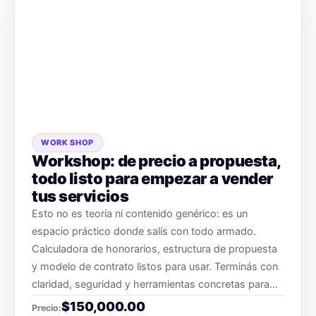
WORK SHOP
Workshop: de precio a propuesta,
todo listo para empezar a vender
tus servicios
Esto no es teoría ni contenido genérico: es un
espacio práctico donde salís con todo armado.
Calculadora de honorarios, estructura de propuesta
y modelo de contrato listos para usar. Terminás con
claridad, seguridad y herramientas concretas para
empezar a vender tu servicio sin vueltas, sin dudas y
$
150,000.00
Precio: