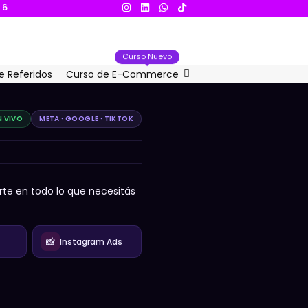
E
Curso Nuevo
e Referidos
Curso de E-Commerce
N VIVO
META · GOOGLE · TIKTOK
arte en todo lo que necesitás
📸
Instagram Ads