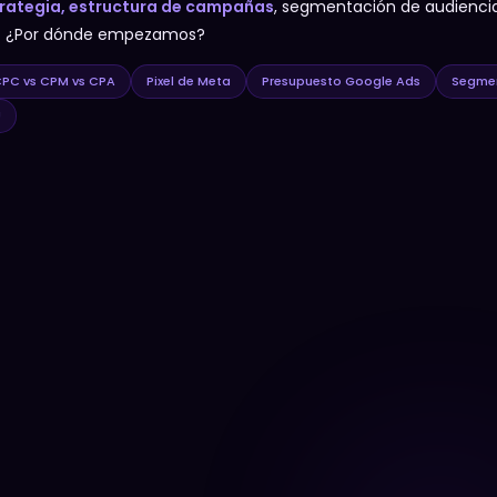
rategia, estructura de campañas
, segmentación de audiencia
n. ¿Por dónde empezamos?
PC vs CPM vs CPA
Pixel de Meta
Presupuesto Google Ads
Segmen
U