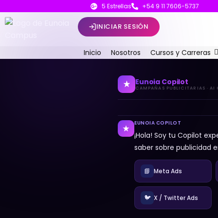
5 Estrellas
+54 9 11 7606-5737
INICIAR SESIÓN
Inicio
Nosotros
Cursos y Carreras
Eunoia Copilot
CAMPAÑAS PUBLICITARIAS · AI
EUNOIA COPILOT
¡Hola! Soy tu Copilot ex
saber sobre publicidad 
📘
Meta Ads
🐦
X / Twitter Ads